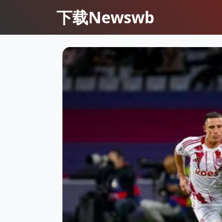
下载Newswb