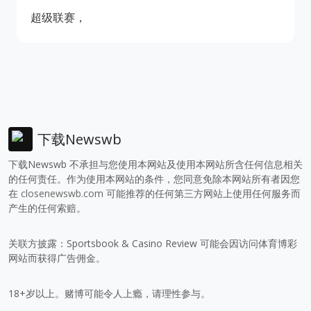
超级联赛，
下载Newswb
下载Newswb 不承担与您使用本网站及使用本网站所含任何信息相关
的任何责任。作为使用本网站的条件，您同意免除本网站所有者因您
在
closenewswb.com
可能推荐的任何第三方网站上使用任何服务而
产生的任何索赔。
关联方披露：Sportsbook & Casino Review 可能会因访问体育博彩
网站而获得广告佣金。
18+岁以上。赌博可能令人上瘾，请理性参与。