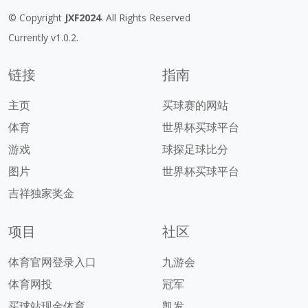
© Copyright
JXF2024
. All Rights Reserved
Currently v1.0.2.
链接
指南
主页
买球赛的网站
体育
世界杯买球平台
游戏
球探足球比分
图片
世界杯买球平台
吉祥独家奖金
项目
社区
体育官网登录入口
九游会
体育网投
冠军
买球站现金体育
凯发