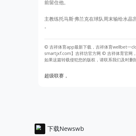
前留住他。
主教练托马斯·弗兰克在球队周末输给水晶
。
© 吉祥体育app最新下载，吉祥体育wellbet一cl
smartjxf.com】吉祥坊官方网 © 吉祥体育官
如果这篇转载侵犯您的版权，请联系我们及时删
超级联赛，
下载Newswb