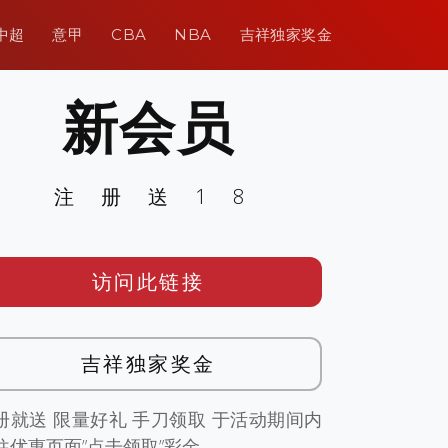
中超
意甲
CBA
NBA
吉祥独家奖金
新会员
注册送18
访问此链接
吉祥独家奖金
册就送 限量好礼 手刀领取 于活动期间内
往优惠页面”点击领取”彩金。