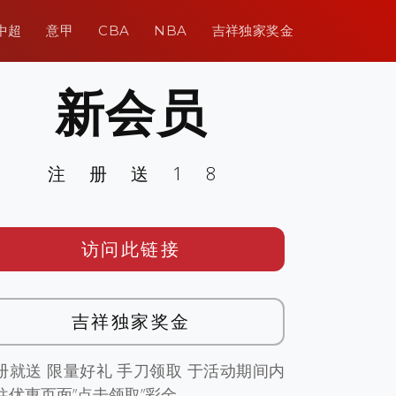
中超
意甲
CBA
NBA
吉祥独家奖金
新会员
注册送18
访问此链接
吉祥独家奖金
册就送 限量好礼 手刀领取 于活动期间内
往优惠页面”点击领取”彩金。