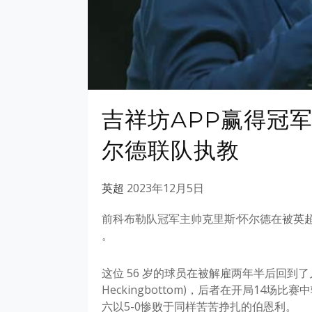
吉祥坊APP赢得冠
尔德联队执教
英超
2023年12月5日
前科布勒队冠军主帅克里斯·怀尔德在被英
。
这位 56 岁的球员在被解雇两年半后回到了儿
Heckingbottom)，后者在开局14
六以5-0惨败于同样苦苦挣扎的伯恩利。