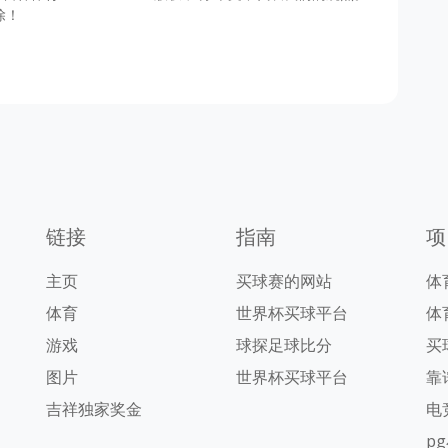
除！
链接
指南
项
主页
买球赛的网站
体
体育
世界杯买球平台
体
游戏
球探足球比分
买
图片
世界杯买球平台
靠
吉祥独家奖金
电
p