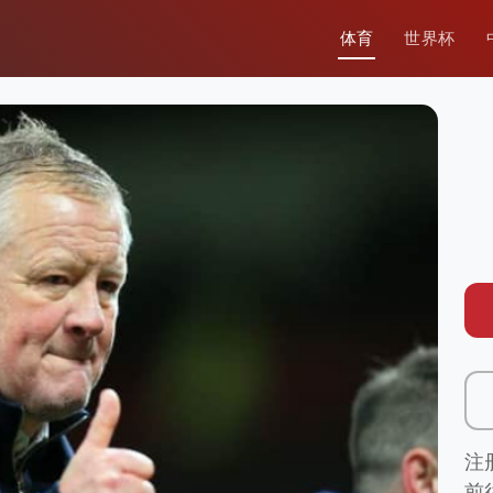
体育
世界杯
注
前