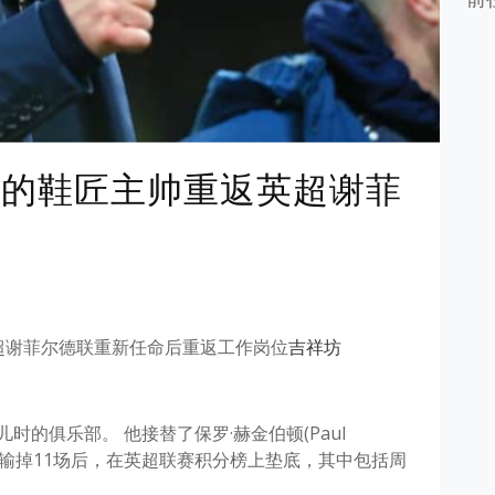
军的鞋匠主帅重返英超谢菲
超谢菲尔德联重新任命后重返工作岗位
吉祥坊
时的俱乐部。 他接替了保罗·赫金伯顿(Paul
场比赛中输掉11场后，在英超联赛积分榜上垫底，其中包括周