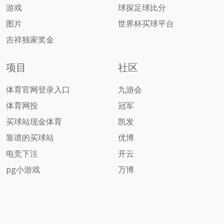
游戏
球探足球比分
图片
世界杯买球平台
吉祥独家奖金
项目
社区
体育官网登录入口
九游会
体育网投
冠军
买球站现金体育
凯发
靠谱的买球站
优博
电竞下注
开云
pg小游戏
万博