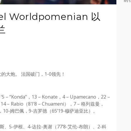
 Worldpomenian 以
兰
的大炮。 法国破门，1-0领先！
 – “Konda”，13 – Konate，4 – Upamecano，22 –
，14 – Rabio（81’8 – Chuameni），7 – 格列兹曼，
，10-姆巴佩，9-吉罗德（65’19-穆萨迪亚比）。
、5-伊根、4-达拉-奥谢（77’8-艾伦-布朗）、2-科