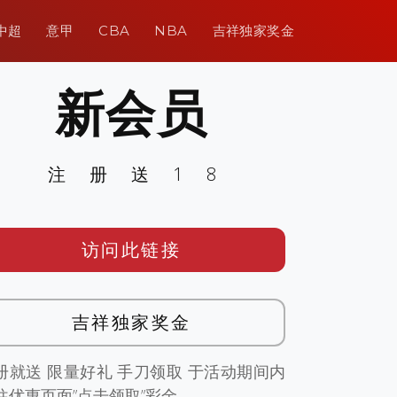
中超
意甲
CBA
NBA
吉祥独家奖金
新会员
注册送18
访问此链接
吉祥独家奖金
册就送 限量好礼 手刀领取 于活动期间内
往优惠页面”点击领取”彩金。