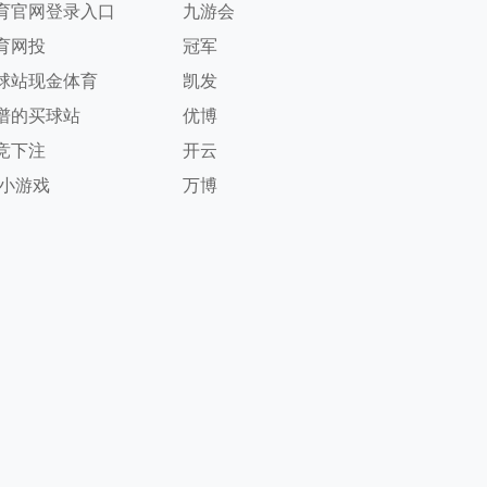
育官网登录入口
九游会
育网投
冠军
球站现金体育
凯发
谱的买球站
优博
竞下注
开云
g小游戏
万博