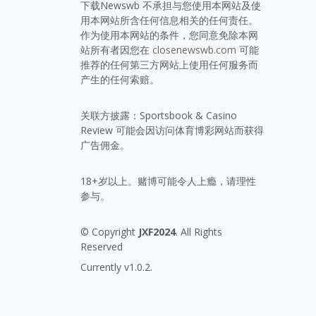
下载Newswb 不承担与您使用本网站及使
用本网站所含任何信息相关的任何责任。
作为使用本网站的条件，您同意免除本网
站所有者因您在
closenewswb.com
可能
推荐的任何第三方网站上使用任何服务而
产生的任何索赔。
关联方披露：Sportsbook & Casino
Review 可能会因访问体育博彩网站而获得
广告佣金。
18+岁以上。赌博可能令人上瘾，请理性
参与。
© Copyright
JXF2024
. All Rights
Reserved
Currently v1.0.2.