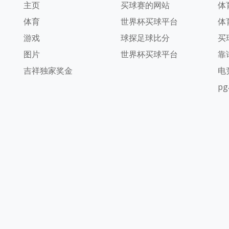
主页
买球赛的网站
体
体育
世界杯买球平台
体
游戏
球探足球比分
买
图片
世界杯买球平台
靠
吉祥独家奖金
电
p