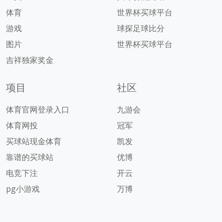
体育
世界杯买球平台
游戏
球探足球比分
图片
世界杯买球平台
吉祥独家奖金
项目
社区
体育官网登录入口
九游会
体育网投
冠军
买球站现金体育
凯发
靠谱的买球站
优博
电竞下注
开云
pg小游戏
万博