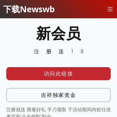
下载Newswb
新会员
注册送18
访问此链接
吉祥独家奖金
注册就送 限量好礼 手刀领取 于活动期间内前往优
惠页面”点击领取”彩金。