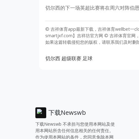
切尔西的下一场英超比赛将在周六对阵伯
© 吉祥体育app最新下载，吉祥体育wellbet一cl
smartjxf.com】吉祥坊官方网 © 吉祥体育官
如果这篇转载侵犯您的版权，请联系我们及时删
切尔西
超级联赛
足球
下载Newswb
下载Newswb 不承担与您使用本网站及使
用本网站所含任何信息相关的任何责任。
作为使用本网站的条件，您同意免除本网