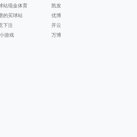
球站现金体育
凯发
谱的买球站
优博
竞下注
开云
g小游戏
万博