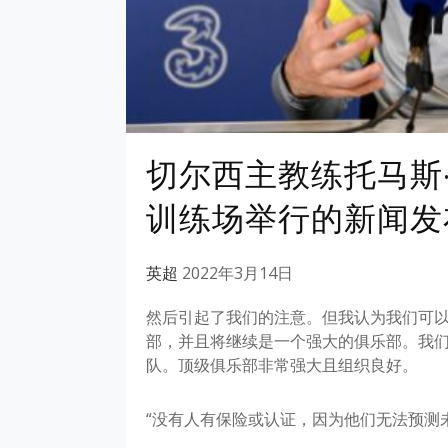
切尔西主教练托马斯
训练场举行的新闻发
英超
2022年3月14日
然后引起了我们的注意。但我认为我们可
部，并且将继续是一个强大的俱乐部。我
队。顶级俱乐部非常强大且组织良好。
“没有人有保险或认证，因为他们无法预测