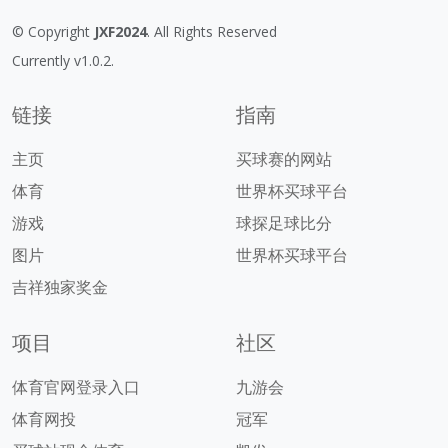
© Copyright
JXF2024
. All Rights Reserved
Currently v1.0.2.
链接
指南
主页
买球赛的网站
体育
世界杯买球平台
游戏
球探足球比分
图片
世界杯买球平台
吉祥独家奖金
项目
社区
体育官网登录入口
九游会
体育网投
冠军