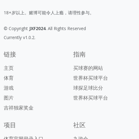
18+岁以上。赌博可能令人上瘾，请理性参与。
© Copyright
JXF2024
. All Rights Reserved
Currently v1.0.2.
链接
指南
主页
买球赛的网站
体育
世界杯买球平台
游戏
球探足球比分
图片
世界杯买球平台
吉祥独家奖金
项目
社区
体育官网登录入口
九游会