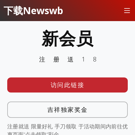
下载Newswb
新会员
注册送18
访问此链接
吉祥独家奖金
注册就送 限量好礼 手刀领取 于活动期间内前往优
惠页面”点击领取”彩金。