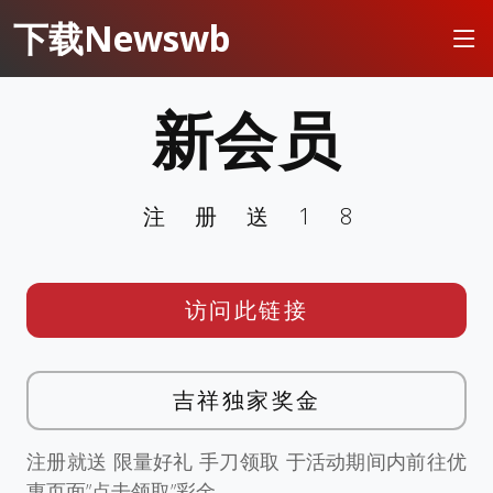
下载Newswb
新会员
注册送18
访问此链接
吉祥独家奖金
注册就送 限量好礼 手刀领取 于活动期间内前往优
惠页面”点击领取”彩金。