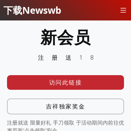
下载Newswb
新会员
注册送18
访问此链接
吉祥独家奖金
注册就送 限量好礼 手刀领取 于活动期间内前往优
惠页面”点击领取”彩金。