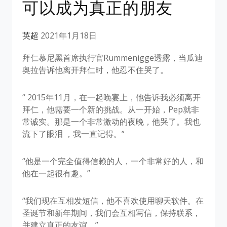
可以成为真正的朋友
英超
2021年1月18日
拜仁慕尼黑首席执行官Rummenigge透露，当瓜迪
奥拉告诉他离开拜仁时，他忍不住哭了。
“ 2015年11月，在一起晚宴上，他告诉我必须离开
拜仁，他需要一个新的挑战。从一开始，Pep就非
常诚实。那是一个非常激动的夜晚，他哭了。我也
流下了眼泪 ，我一直记得。”
“他是一个完全值得信赖的人，一个非常好的人，和
他在一起很有趣。”
“我们现在互相发短信，他不喜欢使用聊天软件。在
圣诞节和新年期间，我们会互相写信，保持联系，
并建立真正的友谊。”