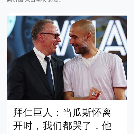
拜仁巨人：当瓜斯怀离
开时，我们都哭了，他