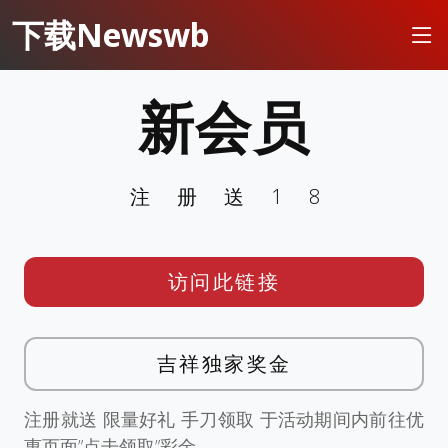
下载Newswb
新会员
注册送18
访问此链接
吉祥独家奖金
注册就送 限量好礼 手刀领取 于活动期间内前往优
惠页面”点击领取”彩金。