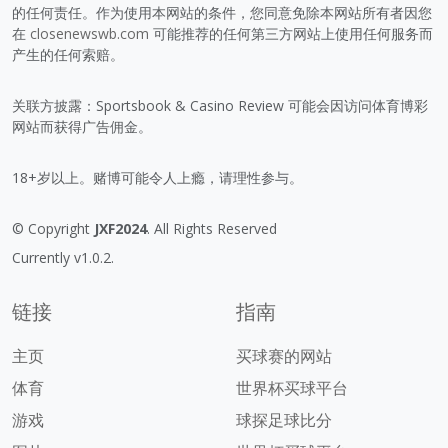
的任何责任。作为使用本网站的条件，您同意免除本网站所有者因您
在
closenewswb.com
可能推荐的任何第三方网站上使用任何服务而
产生的任何索赔。
关联方披露：Sportsbook & Casino Review 可能会因访问体育博彩
网站而获得广告佣金。
18+岁以上。赌博可能令人上瘾，请理性参与。
© Copyright
JXF2024
. All Rights Reserved
Currently v1.0.2.
链接
指南
主页
买球赛的网站
体育
世界杯买球平台
游戏
球探足球比分