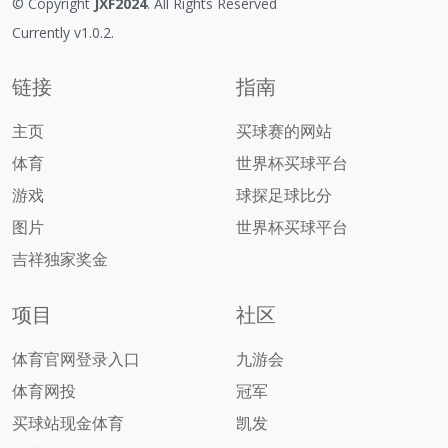
© Copyright
JXF2024
. All Rights Reserved
Currently v1.0.2.
链接
指南
主页
买球赛的网站
体育
世界杯买球平台
游戏
球探足球比分
图片
世界杯买球平台
吉祥独家奖金
项目
社区
体育官网登录入口
九游会
体育网投
冠军
买球站现金体育
凯发