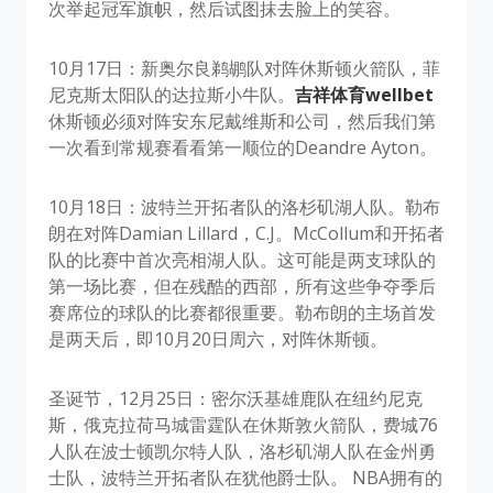
次举起冠军旗帜，然后试图抹去脸上的笑容。
10月17日：新奥尔良鹈鹕队对阵休斯顿火箭队，菲
尼克斯太阳队的达拉斯小牛队。
吉祥体育wellbet
休斯顿必须对阵安东尼戴维斯和公司，然后我们第
一次看到常规赛看看第一顺位的Deandre Ayton。
10月18日：波特兰开拓者队的洛杉矶湖人队。勒布
朗在对阵Damian Lillard，C.J。McCollum和开拓者
队的比赛中首次亮相湖人队。这可能是两支球队的
第一场比赛，但在残酷的西部，所有这些争夺季后
赛席位的球队的比赛都很重要。勒布朗的主场首发
是两天后，即10月20日周六，对阵休斯顿。
圣诞节，12月25日：密尔沃基雄鹿队在纽约尼克
斯，俄克拉荷马城雷霆队在休斯敦火箭队，费城76
人队在波士顿凯尔特人队，洛杉矶湖人队在金州勇
士队，波特兰开拓者队在犹他爵士队。 NBA拥有的