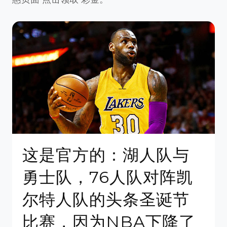
这是官方的：湖人队与
勇士队，76人队对阵凯
尔特人队的头条圣诞节
比赛，因为NBA下降了