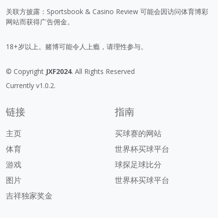
关联方披露：Sportsbook & Casino Review 可能会因访问体育博彩
网站而获得广告佣金。
18+岁以上。赌博可能令人上瘾，请理性参与。
© Copyright
JXF2024
. All Rights Reserved
Currently v1.0.2.
链接
指南
主页
买球赛的网站
体育
世界杯买球平台
游戏
球探足球比分
图片
世界杯买球平台
吉祥独家奖金