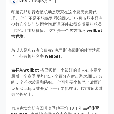
NBA
2018年6月25日
印第安那步行者是机动是玩家在这个夏天免费代
理。 他们不是不想保罗·乔治回来,但 7月市场中只有
少数几个队与队帽空间,而且还能获得高质量的球员
可能低于市场价值。 这将是一个买方市场
wellbet
吉祥坊
。
所以人是步行者会目标? 克里斯·海因斯的体育泄露
了一些有趣的名字
wellbet
。
吉祥坊wellbet
将巴顿是一个最好的 6 人在本赛季
最后一个赛季,平均 15.7 个百分点射击游戏,而 37 %
的 3 个游戏质量和防御。 他可能要坐板凳了后面维
克多 Oladipo 或开始下一个要他在 3 ,用力博扬诺维
奇的长凳上。
泰瑞克埃文斯有回升赛季他平均 19.4 分
吉祥体育