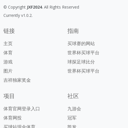
© Copyright
JXF2024
. All Rights Reserved
Currently v1.0.2.
链接
指南
主页
买球赛的网站
体育
世界杯买球平台
游戏
球探足球比分
图片
世界杯买球平台
吉祥独家奖金
项目
社区
体育官网登录入口
九游会
体育网投
冠军
买球站现金体育
凯发