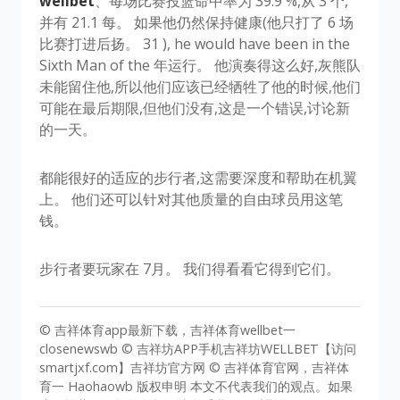
wellbet
、每场比赛投篮命中率为 39.9 %,从 3 个,
并有 21.1 每。 如果他仍然保持健康(他只打了 6 场
比赛打进后扬。 31 ), he would have been in the
Sixth Man of the 年运行。 他演奏得这么好,灰熊队
未能留住他,所以他们应该已经牺牲了他的时候,他们
可能在最后期限,但他们没有,这是一个错误,讨论新
的一天。
都能很好的适应的步行者,这需要深度和帮助在机翼
上。 他们还可以针对其他质量的自由球员用这笔
钱。
步行者要玩家在 7月。 我们得看看它得到它们。
© 吉祥体育app最新下载，吉祥体育wellbet一
closenewswb © 吉祥坊APP手机吉祥坊WELLBET【访问
smartjxf.com】吉祥坊官方网 © 吉祥体育官网，吉祥体
育一 Haohaowb 版权申明 本文不代表我们的观点。如果