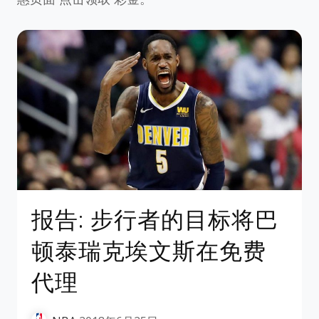
报告: 步行者的目标将巴
顿泰瑞克埃文斯在免费
代理