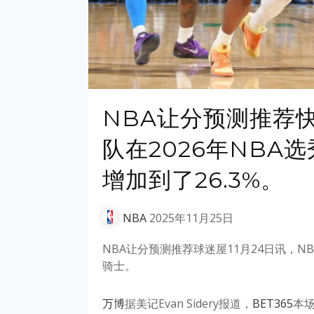
NBA让分预测推荐
队在2026年NBA
增加到了26.3%。
NBA
2025年11月25日
NBA让分预测推荐球迷屋11月24日讯，NB
骑士。
万博
据美记Evan Sidery报道，
BET365
本场