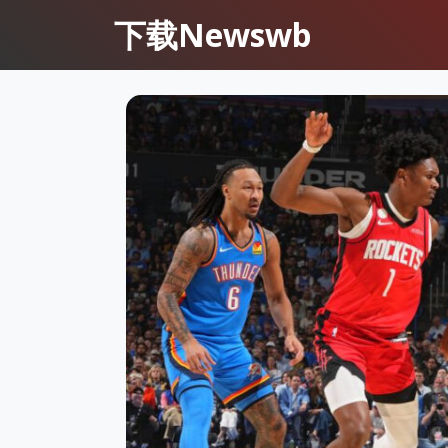
下载Newswb