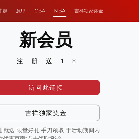
中超
意甲
CBA
NBA
吉祥独家奖金
新会员
注册送18
访问此链接
吉祥独家奖金
册就送 限量好礼 手刀领取 于活动期间内
往优惠页面”点击领取”彩金。