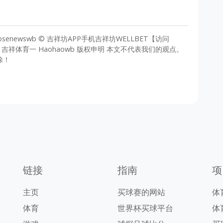
osenewswb © 吉祥坊APP手机吉祥坊WELLBET【访问
网，吉祥体育一 Haohaowb 版权申明 本文不代表我们的观点。
除！
链接
指南
项
主页
买球赛的网站
体
体育
世界杯买球平台
体