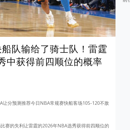
快船队输给了骑士队！雷霆
选秀中获得前四顺位的概率
A让分预测推荐今日NBA常规赛快船客场105-120不敌
比赛的失利让雷霆的2026年NBA选秀获得前四顺位的