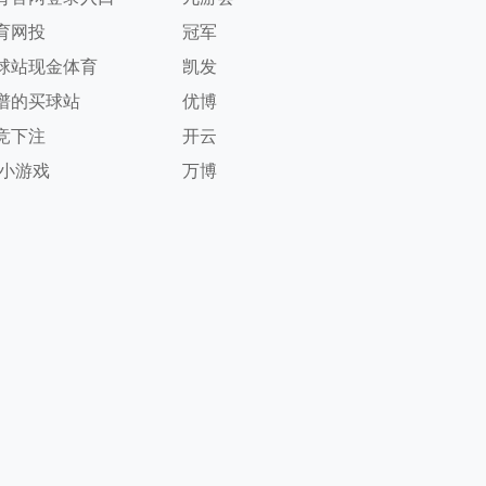
育网投
冠军
球站现金体育
凯发
谱的买球站
优博
竞下注
开云
g小游戏
万博