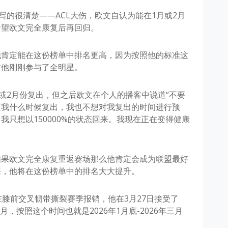
e也写的很清楚——ACL大伤，欧文自认为能在1月或2月
希望欧文完全康复后再回归。
他肯定能在这份榜单中排名更高，因为按照他的标准这
前他刚刚参与了全明星。
份或2月份复出，但之后欧文在个人的播客中说道“不要
道我什么时候复出，我也不想对我复出的时间进行预
只想以150000%的状态回来。我现在正在变得健康
如果欧文完全康复重返赛场那么他肯定会成为联盟最好
来，他将在这份榜单中的排名大大提升。
左膝前交叉韧带撕裂赛季报销，他在3月27日接受了
月，按照这个时间也就是2026年1月底-2026年三月