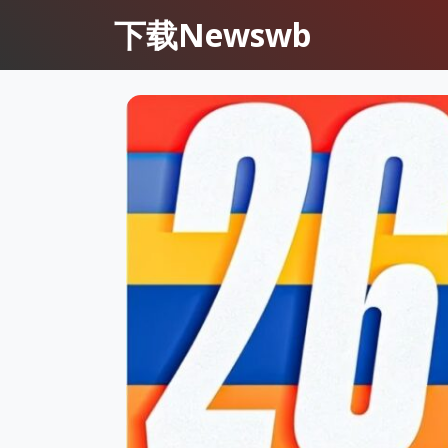
下载Newswb