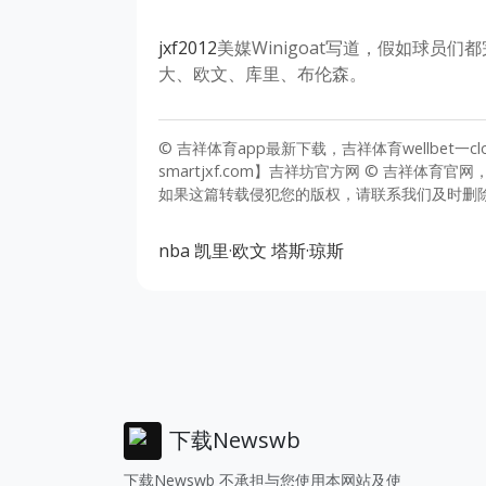
jxf2012
美媒Winigoat写道，假如球员
大、欧文、库里、布伦森。
© 吉祥体育app最新下载，吉祥体育wellbet一cl
smartjxf.com】吉祥坊官方网 © 吉祥体育官
如果这篇转载侵犯您的版权，请联系我们及时删
nba
凯里·欧文
塔斯·琼斯
下载Newswb
下载Newswb 不承担与您使用本网站及使