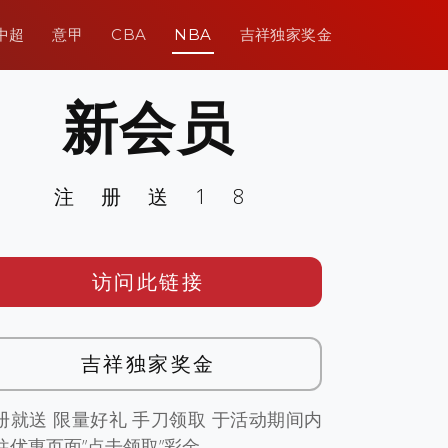
中超
意甲
CBA
NBA
吉祥独家奖金
新会员
注册送18
访问此链接
吉祥独家奖金
册就送 限量好礼 手刀领取 于活动期间内
往优惠页面”点击领取”彩金。