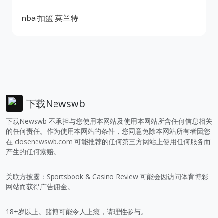
nba
扣篮
莫兰特
下载Newswb
下载Newswb 不承担与您使用本网站及使用本网站所含任何信息相关
的任何责任。作为使用本网站的条件，您同意免除本网站所有者因您
在
closenewswb.com
可能推荐的任何第三方网站上使用任何服务而
产生的任何索赔。
关联方披露：Sportsbook & Casino Review 可能会因访问体育博彩
网站而获得广告佣金。
18+岁以上。赌博可能令人上瘾，请理性参与。