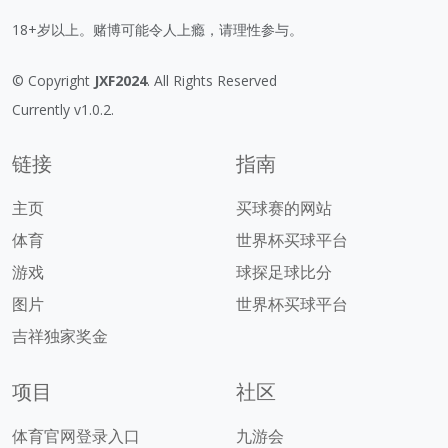
18+岁以上。赌博可能令人上瘾，请理性参与。
© Copyright
JXF2024
. All Rights Reserved
Currently v1.0.2.
链接
指南
主页
买球赛的网站
体育
世界杯买球平台
游戏
球探足球比分
图片
世界杯买球平台
吉祥独家奖金
项目
社区
体育官网登录入口
九游会