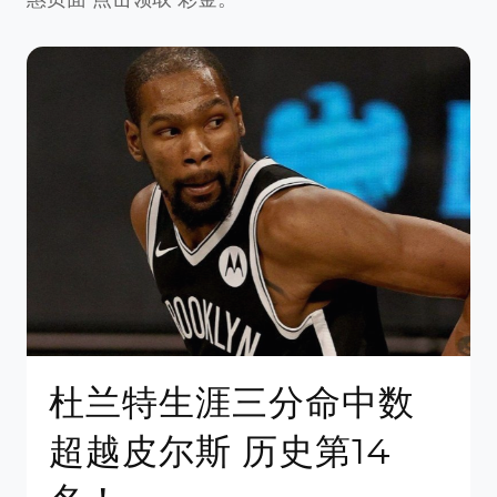
杜兰特生涯三分命中数
超越皮尔斯 历史第14