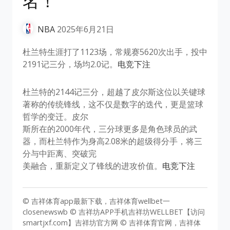
名！
NBA
2025年6月21日
杜兰特生涯打了1123场，常规赛5620次出手，投中
2191记三分，场均2.0记。
电竞下注
杜兰特的2144记三分，超越了皮尔斯这位以关键球
著称的传统锋线，这不仅是数字的迭代，更是篮球
哲学的变迁。皮尔
斯所在的2000年代，三分球更多是角色球员的武
器，而杜兰特作为身高2.08米的超级得分手，将三
分与中距离、突破完
美融合，重新定义了锋线的进攻价值。
电竞下注
© 吉祥体育app最新下载，吉祥体育wellbet一
closenewswb © 吉祥坊APP手机吉祥坊WELLBET【访问
smartjxf.com】吉祥坊官方网 © 吉祥体育官网，吉祥体