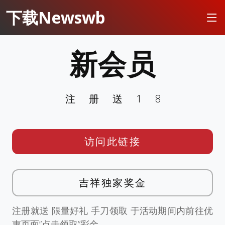
下载Newswb
新会员
注册送18
访问此链接
吉祥独家奖金
注册就送 限量好礼 手刀领取 于活动期间内前往优
惠页面”点击领取”彩金。