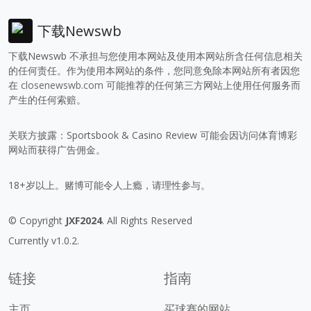
下载Newswb
下载Newswb 不承担与您使用本网站及使用本网站所含任何信息相关
的任何责任。作为使用本网站的条件，您同意免除本网站所有者因您
在
closenewswb.com
可能推荐的任何第三方网站上使用任何服务而
产生的任何索赔。
关联方披露：Sportsbook & Casino Review 可能会因访问体育博彩
网站而获得广告佣金。
18+岁以上。赌博可能令人上瘾，请理性参与。
© Copyright
JXF2024
. All Rights Reserved
Currently v1.0.2.
链接
指南
主页
买球赛的网站