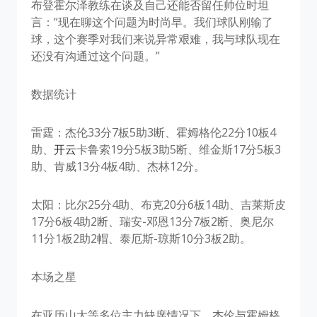
布登霍尔泽教练在谈及自己还能否留任帅位时坦
言：“现在聊这个问题为时尚早。我们球队刚输了
球，这个赛季对我们来说异常艰难，我与球队现在
还没有沟通过这个问题。”
数据统计
雷霆：杰伦33分7板5助3断、霍姆格伦22分10板4
助、
开云
卡鲁索19分5板3助5断、维金斯17分5板3
助、肯威13分4板4助、杰林12分。
太阳：比尔25分4助、布克20分6板14助、吉莱斯皮
17分6板4助2断、瑞安-邓恩13分7板2断、奥尼尔
11分1板2助2帽、泰厄斯-琼斯10分3板2助。
本场之星
在亚历山大等多位主力缺席情况下，杰伦与霍姆格