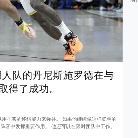
湖人队的丹尼斯施罗德在与
取得了成功。
以用扎实的终结能力来弥补。 如果他继续像这样聪明的
阵容中发挥重要作用。 他还可以在限时团队中工作。