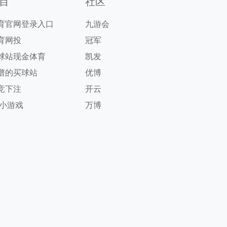
目
社区
育官网登录入口
九游会
育网投
冠军
球站现金体育
凯发
谱的买球站
优博
竞下注
开云
g小游戏
万博