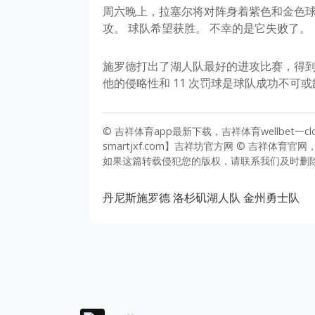
周六晚上，拉塞尔将对阵身着紫色和金色球衣
攻。 球队希望获胜。 不幸的是它失败了。
施罗德打出了湖人队最好的进攻比赛，得到
他的侵略性和 11 次罚球是球队成功不可
© 吉祥体育app最新下载，吉祥体育wellbet一cl
smartjxf.com】吉祥坊官方网 © 吉祥体育官
如果这篇转载侵犯您的版权，请联系我们及时删
丹尼斯施罗德
洛杉矶湖人队
金州勇士队