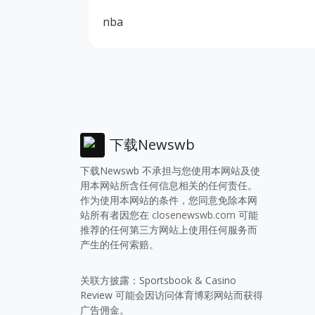
nba
下载Newswb
下载Newswb 不承担与您使用本网站及使
用本网站所含任何信息相关的任何责任。
作为使用本网站的条件，您同意免除本网
站所有者因您在
closenewswb.com
可能
推荐的任何第三方网站上使用任何服务而
产生的任何索赔。
关联方披露：Sportsbook & Casino
Review 可能会因访问体育博彩网站而获得
广告佣金。