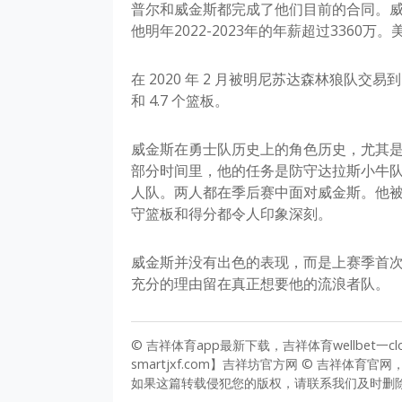
普尔和威金斯都完成​​了他们目前的合同。威
他明年2022-2023年的年薪超过336
在 2020 年 2 月被明尼苏达森林狼队交易
和 4.7 个篮板。
威金斯在勇士队历史上的角色历史，尤其是在
部分时间里，他的任务是防守达拉斯小牛队
人队。两人都在季后赛中面对威金斯。他
守篮板和得分都令人印象深刻。
威金斯并没有出色的表现，而是上赛季首次
充分的理由留在真正想要他的流浪者队。
© 吉祥体育app最新下载，吉祥体育wellbet一cl
smartjxf.com】吉祥坊官方网 © 吉祥体育官
如果这篇转载侵犯您的版权，请联系我们及时删