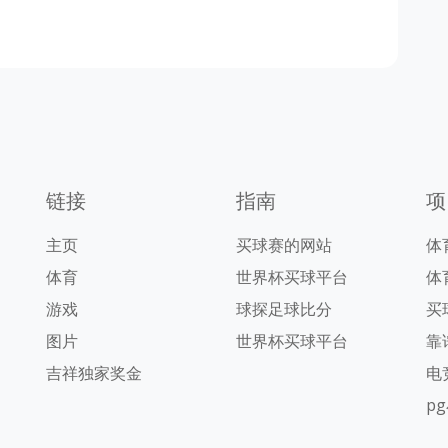
链接
指南
项
主页
买球赛的网站
体
体育
世界杯买球平台
体
游戏
球探足球比分
买
图片
世界杯买球平台
靠
吉祥独家奖金
电
p