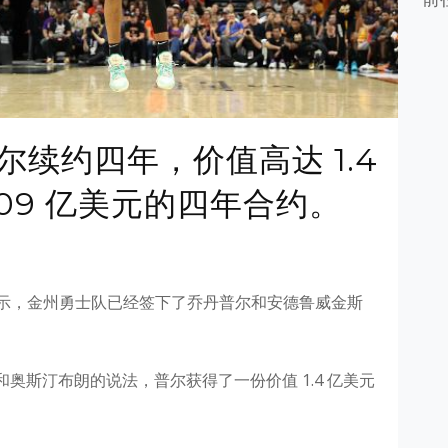
续约四年，价值高达 1.4
.09 亿美元的四年合约。
表示，金州勇士队已经签下了乔丹普尔和安德鲁威金斯
里森和奥斯汀布朗的说法，普尔获得了一份价值 1.4 亿美元