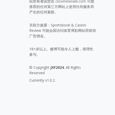
站所有者因您在
closenewswb.com
可能
推荐的任何第三方网站上使用任何服务而
产生的任何索赔。
关联方披露：Sportsbook & Casino
Review 可能会因访问体育博彩网站而获得
广告佣金。
18+岁以上。赌博可能令人上瘾，请理性
参与。
© Copyright
JXF2024
. All Rights
Reserved
Currently v1.0.2.