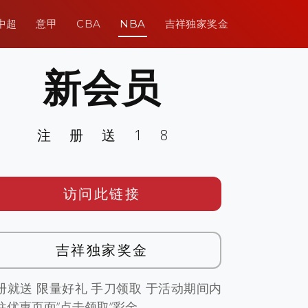
中超
意甲
CBA
NBA
吉祥独家奖金
新会员
注册送18
访问此链接
吉祥独家奖金
册就送 限量好礼 手刀领取 于活动期间内
往优惠页面”点击领取”彩金。