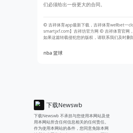
们必须给出一份更大的合同。
© 吉祥体育app最新下载，吉祥体育wellbet一cl
smartjxf.com】吉祥坊官方网 © 吉祥体育官
如果这篇转载侵犯您的版权，请联系我们及时删
nba
篮球
下载Newswb
下载Newswb 不承担与您使用本网站及使
用本网站所含任何信息相关的任何责任。
作为使用本网站的条件，您同意免除本网