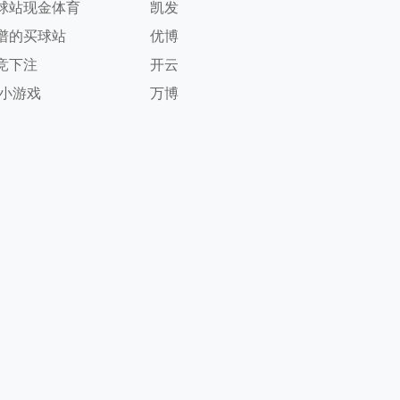
球站现金体育
凯发
谱的买球站
优博
竞下注
开云
g小游戏
万博