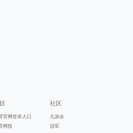
目
社区
育官网登录入口
九游会
育网投
冠军