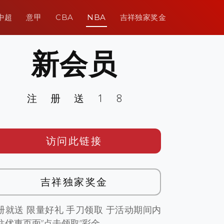
中超
意甲
CBA
NBA
吉祥独家奖金
新会员
注册送18
访问此链接
吉祥独家奖金
册就送 限量好礼 手刀领取 于活动期间内
往优惠页面”点击领取”彩金。