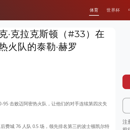
体育
世界杯
·克拉克斯顿（#33）在
热火队的泰勒·赫罗
10-95 击败迈阿密热火队，让他们的对手连续第四次失
注
城 76 人队 0.5 场，领先排名第三的波士顿凯尔特
前