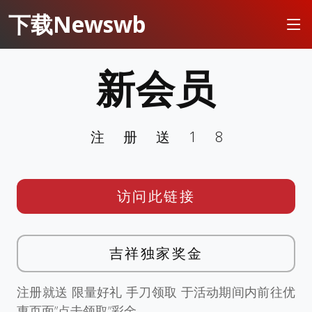
下载Newswb
新会员
注册送18
访问此链接
吉祥独家奖金
注册就送 限量好礼 手刀领取 于活动期间内前往优
惠页面”点击领取”彩金。