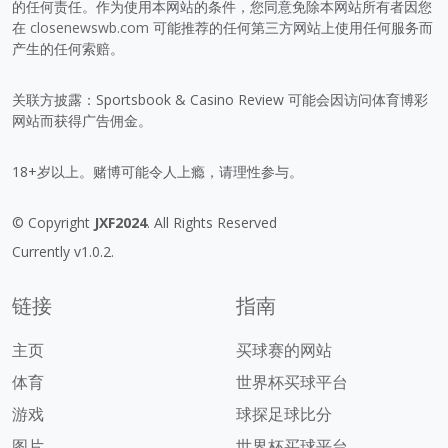
的任何责任。作为使用本网站的条件，您同意免除本网站所有者因您
在
closenewswb.com
可能推荐的任何第三方网站上使用任何服务而
产生的任何索赔。
关联方披露：Sportsbook & Casino Review 可能会因访问体育博彩
网站而获得广告佣金。
18+岁以上。赌博可能令人上瘾，请理性参与。
© Copyright
JXF2024
. All Rights Reserved
Currently v1.0.2.
链接
指南
主页
买球赛的网站
体育
世界杯买球平台
游戏
球探足球比分
图片
世界杯买球平台