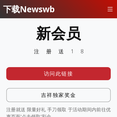
下载Newswb
新会员
注册送18
访问此链接
吉祥独家奖金
注册就送 限量好礼 手刀领取 于活动期间内前往优
惠页面”点击领取”彩金。