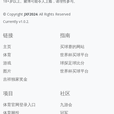
18+岁以上。赌博可能令人上瘾，请理性参与。
© Copyright
JXF2024
. All Rights Reserved
Currently v1.0.2.
链接
指南
主页
买球赛的网站
体育
世界杯买球平台
游戏
球探足球比分
图片
世界杯买球平台
吉祥独家奖金
项目
社区
体育官网登录入口
九游会
体育网投
冠军