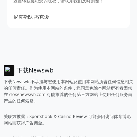
这篇转载侵犯您的版权，请联系我们及时删除！
尼克斯队
杰克逊
下载Newswb
下载Newswb 不承担与您使用本网站及使用本网站所含任何信息相关
的任何责任。作为使用本网站的条件，您同意免除本网站所有者因您
在
closenewswb.com
可能推荐的任何第三方网站上使用任何服务而
产生的任何索赔。
关联方披露：Sportsbook & Casino Review 可能会因访问体育博彩
网站而获得广告佣金。