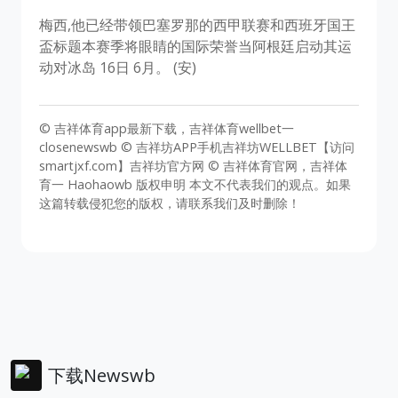
梅西,他已经带领巴塞罗那的西甲联赛和西班牙国王
盃标题本赛季将眼睛的国际荣誉当阿根廷启动其运
动对冰岛 16日 6月。 (安)
© 吉祥体育app最新下载，吉祥体育wellbet一
closenewswb © 吉祥坊APP手机吉祥坊WELLBET【访问
smartjxf.com】吉祥坊官方网 © 吉祥体育官网，吉祥体
育一 Haohaowb 版权申明 本文不代表我们的观点。如果
这篇转载侵犯您的版权，请联系我们及时删除！
下载Newswb