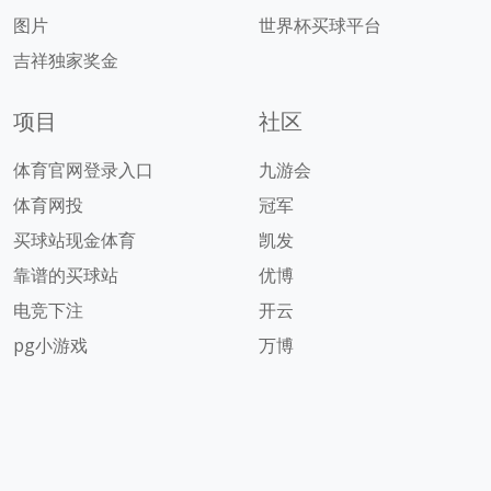
图片
世界杯买球平台
吉祥独家奖金
项目
社区
体育官网登录入口
九游会
体育网投
冠军
买球站现金体育
凯发
靠谱的买球站
优博
电竞下注
开云
pg小游戏
万博