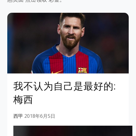
我不认为自己是最好的:
梅西
西甲
2018年6月5日