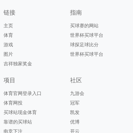
链接
指南
主页
买球赛的网站
体育
世界杯买球平台
游戏
球探足球比分
图片
世界杯买球平台
吉祥独家奖金
项目
社区
体育官网登录入口
九游会
体育网投
冠军
买球站现金体育
凯发
靠谱的买球站
优博
电竞下注
开云