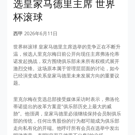
选皇家马德里主席 世界
杯滚球
西甲
2026年6月11日
世界杯滚球 皇家马德里主席选举的竞争正在不断升
温，候选人里克尔梅日前公开向现任主席弗洛伦蒂
诺发起挑战，双方围绕俱乐部未来所有权模式展开
激烈交锋。这场原本属于管理层层面的讨论，如今
已经演变成关系皇家马德里未来发展方向的重要议
题。
里克尔梅在竞选总部接受媒体采访时表示，弗洛伦
蒂诺提出的改革方案是“俱乐部历史上最大的威
胁”。他强调，皇家马德里必须继续保持会员制俱乐
部的传统，任何出售股份的行为都可能成为俱乐部
走向私有化的开端。他呼吁所有会员在选举中发出