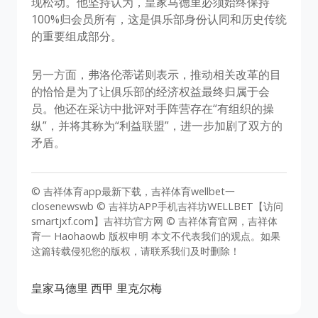
现松动。他坚持认为，皇家马德里必须始终保持
100%归会员所有，这是俱乐部身份认同和历史传统
的重要组成部分。
另一方面，弗洛伦蒂诺则表示，推动相关改革的目
的恰恰是为了让俱乐部的经济权益最终归属于会
员。他还在采访中批评对手阵营存在“有组织的操
纵”，并将其称为“利益联盟”，进一步加剧了双方的
矛盾。
© 吉祥体育app最新下载，吉祥体育wellbet一
closenewswb © 吉祥坊APP手机吉祥坊WELLBET【访问
smartjxf.com】吉祥坊官方网 © 吉祥体育官网，吉祥体
育一 Haohaowb 版权申明 本文不代表我们的观点。如果
这篇转载侵犯您的版权，请联系我们及时删除！
皇家马德里
西甲
里克尔梅