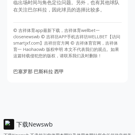
临出场时间与角色定位问题。另外，也有其他球队
在关注巴尔科拉，因此球员的选择比较多。
© 吉祥体育app最新下载，吉祥体育wellbet一
closenewswb © 吉祥坊APP手机吉祥坊WELLBET【访问
smartjxf.com】吉祥坊官方网 © 吉祥体育官网，吉祥体
育一 Haohaowb 版权申明 本文不代表我们的观点。如果
这篇转载侵犯您的版权，请联系我们及时删除！
巴塞罗那
巴斯科拉
西甲
下载Newswb