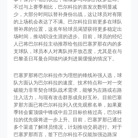
不过与上赛季相比，巴尔科拉的首发次数明显减
少，大部分时间以替补身份出战，这让球员对有限
的上场机会表达了不满。巴尔科拉目前更多在球队
替补席的位置，这名年轻球员渴望获得更多稳定出
场时间，推动职业生涯的进步。目前，球员的经纪
人已将巴尔科拉主动推荐给包括巴塞罗那在内的多
支球队，球员本人对离队持开放态度，尤其是在与
巴黎圣日耳曼合同续约谈判进展缓慢的情况下。
巴塞罗那将巴尔科拉作为理想的锋线补强人选，球
队方面认为巴尔科拉的速度、技术特点和一对一突
破能力非常契合球队战术需求，能够为左路或右路
注入活力，与现有攻击群形成良好互补。目前巴塞
罗那方面已将巴尔科拉列入优先观察名单，如果夏
季转会窗顶级中锋或中后卫目标价格过高，巴尔科
拉的优先级将进一步上升。目前，巴塞罗那已通过
多个渠道了解球员情况，计划推动交易进行。对于
巴塞罗那而言，签下巴尔科拉不仅能加强边路深