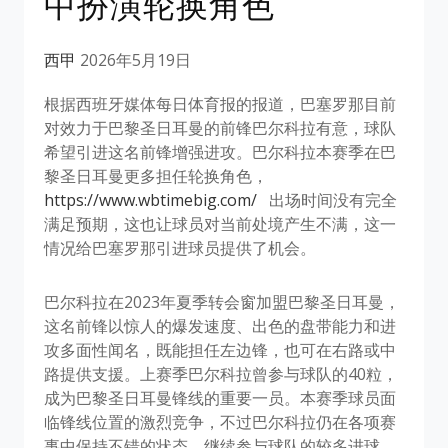
中扮演轮换角色
西甲
2026年5月19日
根据西班牙媒体每日体育报的报道，巴塞罗那目前
对效力于巴黎圣日耳曼的前锋巴尔科拉有意，球队
希望引进这名前锋增强进攻。巴尔科拉本赛季在巴
黎圣日耳曼更多担任轮换角色，
https://www.wbtimebig.com/
出场时间没有完全
满足预期，这也让球员对当前处境产生不满，这一
情况给巴塞罗那引进球员提供了机会。
巴尔科拉在2023年夏季转会窗加盟巴黎圣日耳曼，
这名前锋以惊人的爆发速度、出色的盘带能力和进
攻多面性闻名，既能担任左边锋，也可在右路或中
路提供支援。上赛季巴尔科拉曾参与球队的40粒，
成为巴黎圣日耳曼锋线的重要一员。本赛季球员面
临锋线位置的激烈竞争，不过巴尔科拉仍在各项赛
事中保持不错的状态，继续参与球队的较多进球。