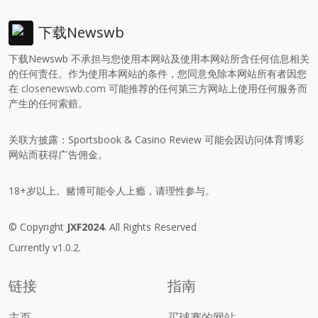
下载Newswb
下载Newswb 不承担与您使用本网站及使用本网站所含任何信息相关
的任何责任。作为使用本网站的条件，您同意免除本网站所有者因您
在
closenewswb.com
可能推荐的任何第三方网站上使用任何服务而
产生的任何索赔。
关联方披露：Sportsbook & Casino Review 可能会因访问体育博彩
网站而获得广告佣金。
18+岁以上。赌博可能令人上瘾，请理性参与。
© Copyright
JXF2024
. All Rights Reserved
Currently v1.0.2.
链接
指南
主页
买球赛的网站