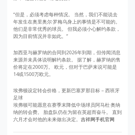
“但是，必须考虑每种情况。 当然，我们不能说去
年发生在奥里奥尔·罗梅乌身上的事情是不可能的。
他们是非常优秀的球员。 但我必须小心解约条款，
因为目前情况并非如此。”
加西亚与赫罗纳的合同到2026年到期，但传闻消息
来源并未具体说明解约条款。 据了解，赫罗纳的售
价将定在2000万。 欧元，但对于巴萨来说可能是
14或1500万欧元。
埃弗顿设定转会价格，更新巴塞罗那目标 – 西班牙
足球
埃弗顿可能愿意在赛季末降低中场球员阿马杜·奥纳
纳的转会费。 胎盘队仍在为留在英超而奋斗。 直到
六月才会对他的未来做出决定。
吉祥网手机官网