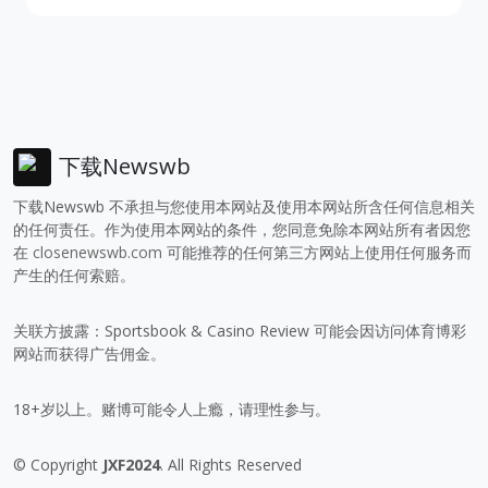
下载Newswb
下载Newswb 不承担与您使用本网站及使用本网站所含任何信息相关
的任何责任。作为使用本网站的条件，您同意免除本网站所有者因您
在
closenewswb.com
可能推荐的任何第三方网站上使用任何服务而
产生的任何索赔。
关联方披露：Sportsbook & Casino Review 可能会因访问体育博彩
网站而获得广告佣金。
18+岁以上。赌博可能令人上瘾，请理性参与。
© Copyright
JXF2024
. All Rights Reserved