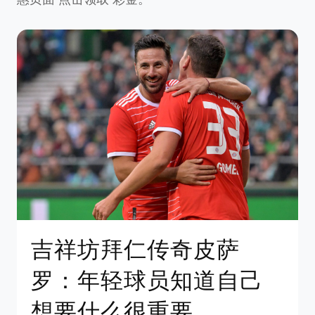
吉祥坊拜仁传奇皮萨
罗：年轻球员知道自己
想要什么很重要。