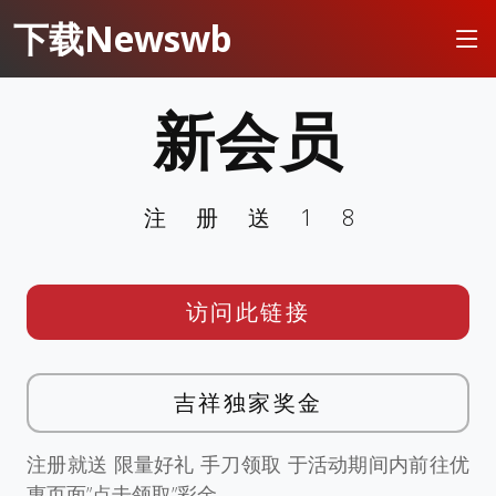
下载Newswb
新会员
注册送18
访问此链接
吉祥独家奖金
注册就送 限量好礼 手刀领取 于活动期间内前往优
惠页面”点击领取”彩金。