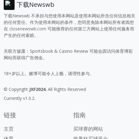
下载Newswb
下载Newswb 不承担与您使用本网站及使用本网站所含任何信息相关
的任何责任。作为使用本网站的条件，您同意免除本网站所有者因您
在
closenewswb.com
可能推荐的任何第三方网站上使用任何服务而
产生的任何索赔。
关联方披露：Sportsbook & Casino Review 可能会因访问体育博彩
网站而获得广告佣金。
18+岁以上。赌博可能令人上瘾，请理性参与。
© Copyright
JXF2024
. All Rights Reserved
Currently v1.0.2.
链接
指南
主页
买球赛的网站
体育
世界杯买球平台