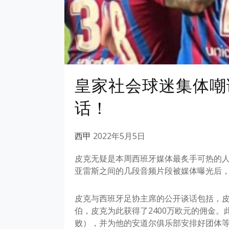
皇家社会球迷集体嘲
话！
西甲
2022年5月5日
皮克无疑是本周西班牙媒体最炙手可热的人
亚雷斯之间的几段音频片段被媒体曝光后
皮克与西班牙足协主席的公开谈话包括，
伯，皮克为此获得了2400万欧元的佣金
败），并为他的安道尔俱乐部安排好团体