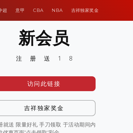
中超
意甲
CBA
NBA
吉祥独家奖金
新会员
注册送18
访问此链接
吉祥独家奖金
册就送 限量好礼 手刀领取 于活动期间内
往优惠页面”点击领取”彩金。