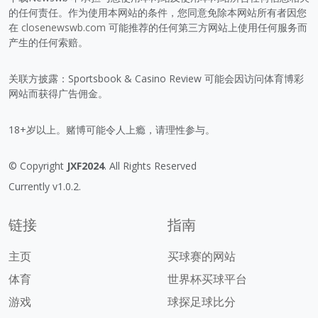
的任何责任。作为使用本网站的条件，您同意免除本网站所有者因您
在
closenewswb.com
可能推荐的任何第三方网站上使用任何服务而
产生的任何索赔。
关联方披露：Sportsbook & Casino Review 可能会因访问体育博彩
网站而获得广告佣金。
18+岁以上。赌博可能令人上瘾，请理性参与。
© Copyright
JXF2024
. All Rights Reserved
Currently v1.0.2.
链接
指南
主页
买球赛的网站
体育
世界杯买球平台
游戏
球探足球比分