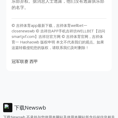
乐部弃权。据消息人士透露，他们没有透露俱乐部
的名字。
© 吉祥体育app最新下载，吉祥体育wellbet一
closenewswb © 吉祥坊APP手机吉祥坊WELLBET【访问
smartjxf.com】吉祥坊官方网 © 吉祥体育官网，吉祥体
育一 Haohaowb 版权申明 本文不代表我们的观点。如果
这篇转载侵犯您的版权，请联系我们及时删除！
冠军联赛
西甲
下载Newswb
下载Newswb 不承担与您使用本网站及使用本网站所含任何信息相关