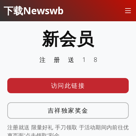
下载Newswb
新会员
注册送18
访问此链接
吉祥独家奖金
注册就送 限量好礼 手刀领取 于活动期间内前往优
惠页面”点击领取”彩金。