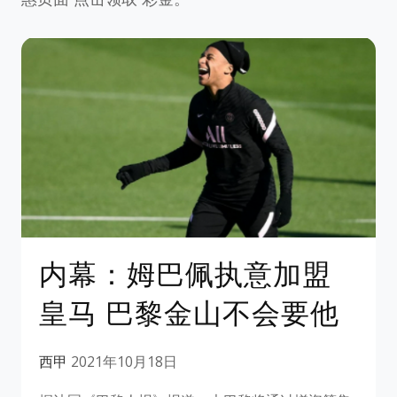
内幕：姆巴佩执意加盟
皇马 巴黎金山不会要他
西甲
2021年10月18日