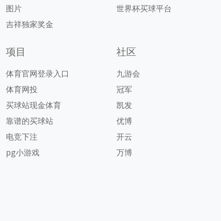
图片
世界杯买球平台
吉祥独家奖金
项目
社区
体育官网登录入口
九游会
体育网投
冠军
买球站现金体育
凯发
靠谱的买球站
优博
电竞下注
开云
pg小游戏
万博