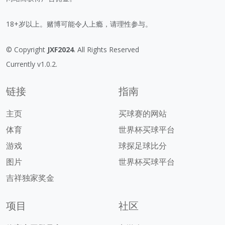
18+岁以上。赌博可能令人上瘾，请理性参与。
© Copyright
JXF2024
. All Rights Reserved
Currently v1.0.2.
链接
指南
主页
买球赛的网站
体育
世界杯买球平台
游戏
球探足球比分
图片
世界杯买球平台
吉祥独家奖金
项目
社区