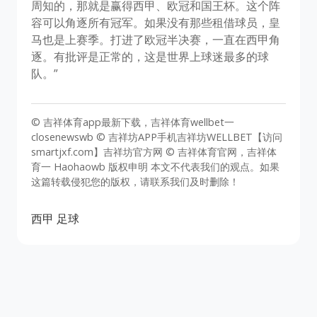
周知的，那就是赢得西甲、欧冠和国王杯。这个阵
容可以角逐所有冠军。如果没有那些租借球员，皇
马也是上赛季。打进了欧冠半决赛，一直在西甲角
逐。有批评是正常的，这是世界上球迷最多的球
队。”
© 吉祥体育app最新下载，吉祥体育wellbet一
closenewswb © 吉祥坊APP手机吉祥坊WELLBET【访问
smartjxf.com】吉祥坊官方网 © 吉祥体育官网，吉祥体
育一 Haohaowb 版权申明 本文不代表我们的观点。如果
这篇转载侵犯您的版权，请联系我们及时删除！
西甲
足球