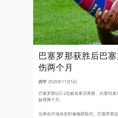
巴塞罗那获胜后巴塞
伤两个月
西甲
2020年11月5日
巴塞罗那以5-2击败皇家贝蒂斯。比赛结束
缺席两个月。
法蒂在中场休息时被梅西取代。巴塞罗那