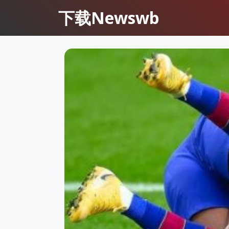
下载Newswb