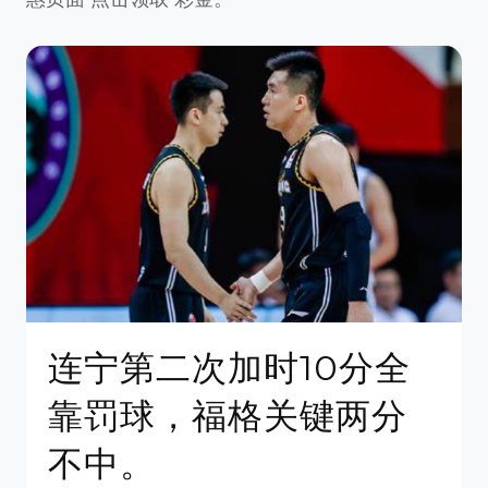
连宁第二次加时10分全
靠罚球，福格关键两分
不中。