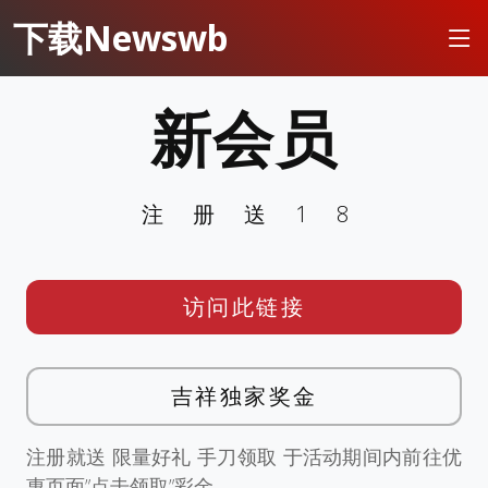
下载Newswb
新会员
注册送18
访问此链接
吉祥独家奖金
注册就送 限量好礼 手刀领取 于活动期间内前往优
惠页面”点击领取”彩金。