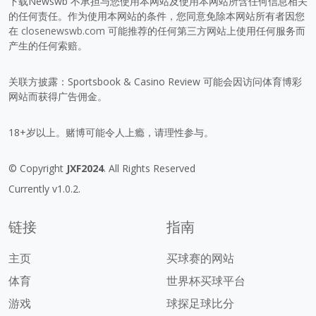
下载Newswb 不承担与您使用本网站及使用本网站所含任何信息相关
的任何责任。作为使用本网站的条件，您同意免除本网站所有者因您
在
closenewswb.com
可能推荐的任何第三方网站上使用任何服务而
产生的任何索赔。
关联方披露：Sportsbook & Casino Review 可能会因访问体育博彩
网站而获得广告佣金。
18+岁以上。赌博可能令人上瘾，请理性参与。
© Copyright
JXF2024
. All Rights Reserved
Currently v1.0.2.
链接
指南
主页
买球赛的网站
体育
世界杯买球平台
游戏
球探足球比分