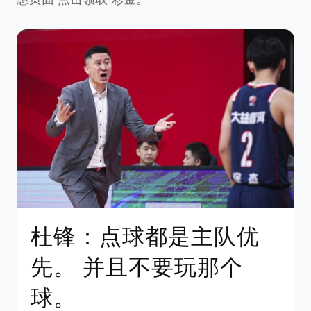
杜锋：点球都是主队优
先。 并且不要玩那个
球。