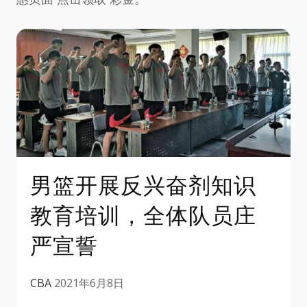
男篮开展反兴奋剂知识
教育培训，全体队员庄
严宣誓
CBA
2021年6月8日