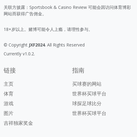
关联方披露：Sportsbook & Casino Review 可能会因访问体育博彩
网站而获得广告佣金。
18+岁以上。赌博可能令人上瘾，请理性参与。
© Copyright
JXF2024
. All Rights Reserved
Currently v1.0.2.
链接
指南
主页
买球赛的网站
体育
世界杯买球平台
游戏
球探足球比分
图片
世界杯买球平台
吉祥独家奖金