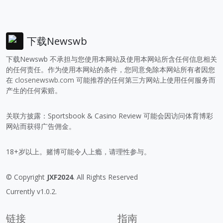
下载Newswb
下载Newswb 不承担与您使用本网站及使用本网站所含任何信息相关
的任何责任。作为使用本网站的条件，您同意免除本网站所有者因您
在
closenewswb.com
可能推荐的任何第三方网站上使用任何服务而
产生的任何索赔。
关联方披露：Sportsbook & Casino Review 可能会因访问体育博彩
网站而获得广告佣金。
18+岁以上。赌博可能令人上瘾，请理性参与。
© Copyright
JXF2024
. All Rights Reserved
Currently v1.0.2.
链接
指南