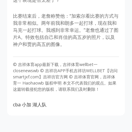
这个表现是否太差了？
比赛结束后，老詹称赞他：“加索尔看比赛的方式与
我非常相似。两年前我和朗多一起打球，现在我和
马克一起打球。我感到非常幸运。”老詹也通过了图
片A。特效包括自己和肖佳的高五岁的照片，以及
神户和贾的高五的图像。
© 吉祥体育app最新下载，吉祥体育wellbet一
closenewswb © 吉祥坊APP手机吉祥坊WELLBET【访问
smartjxf.com】吉祥坊官方网 © 吉祥体育官网，吉祥体
育一 Haohaowb 版权申明 本文不代表我们的观点。如果
这篇转载侵犯您的版权，请联系我们及时删除！
cba
小加
湖人队