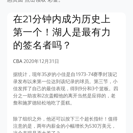
在21分钟内成为历史上
第一个！湖人是最有力
的签名者吗？
CBA
2020年12月31日
据统计，现年35岁的小佳是自1973-74赛季封顶记
录发布以来第一位达到该纪录的球员。第三节，小
佳发挥了自己的最佳表现，得到9分和3个篮板。四
分之一助攻和2次盖帽他的离开当然是应得的，老
詹和施罗德轻松地吃了蛋糕。
除了组织之外，他还可以按下三个超长指针！值得
注意的是，两年内薪金的小幅增长为530万美元，