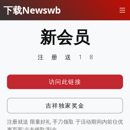
下载Newswb
新会员
注册送18
访问此链接
吉祥独家奖金
注册就送 限量好礼 手刀领取 于活动期间内前往优
惠页面”点击领取”彩金。