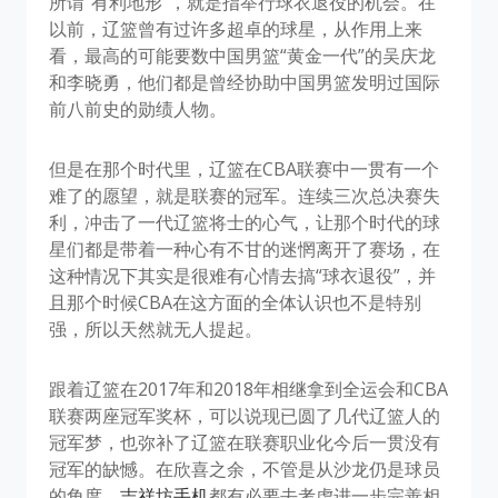
所谓“有利地形”，就是指举行球衣退役的机会。在
以前，辽篮曾有过许多超卓的球星，从作用上来
看，最高的可能要数中国男篮“黄金一代”的吴庆龙
和李晓勇，他们都是曾经协助中国男篮发明过国际
前八前史的勋绩人物。
但是在那个时代里，辽篮在CBA联赛中一贯有一个
难了的愿望，就是联赛的冠军。连续三次总决赛失
利，冲击了一代辽篮将士的心气，让那个时代的球
星们都是带着一种心有不甘的迷惘离开了赛场，在
这种情况下其实是很难有心情去搞“球衣退役”，并
且那个时候CBA在这方面的全体认识也不是特别
强，所以天然就无人提起。
跟着辽篮在2017年和2018年相继拿到全运会和CBA
联赛两座冠军奖杯，可以说现已圆了几代辽篮人的
冠军梦，也弥补了辽篮在联赛职业化今后一贯没有
冠军的缺憾。在欣喜之余，不管是从沙龙仍是球员
的角度，
吉祥坊手机
都有必要去考虑进一步完善相