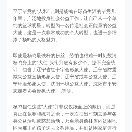
至于毕竟的“人和”，则是杨鸣在球员生涯的毕竟几
年里，广泛地投身社会公益工作，让自己从一个单
纯的篮球明星，转型为一名传递社会正能量的公益
大使，这是一次非常成功的个人转型，也进一步增
添了杨鸣的人格魅力。
即使是杨鸣最铁杆的粉丝，恐怕也很难一时刻数清
杨鸣身上的“大使”头衔到底有多少个。据不完全统
计，包含了辽宁省红十字会形象大使、辽宁省防震
减灾公益宣扬形象大使、辽宁省戒毒公益大使、辽
宁环境形象大使、沈阳环境公益大使、沈阳市平安
志愿者协会形象大使……等等。
杨鸣担任这些“大使”并非仅仅纸面上的敷衍，而是
真正在竞赛和练习之余，一次次抽出时刻去参与各
类公益活动或慈悲活动，乃至亲身前往省内贫困地
区为那里的孩子送去文教用品，并到贫困家庭进行