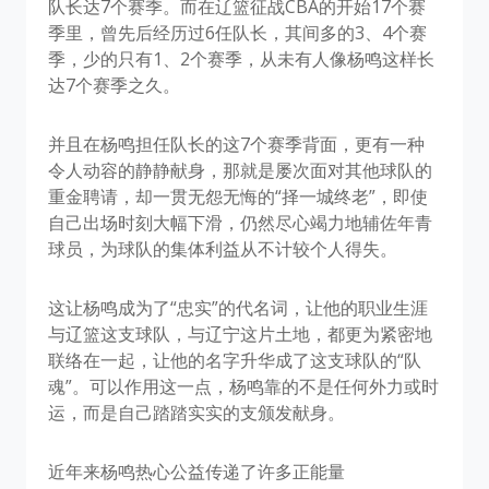
队长达7个赛季。而在辽篮征战CBA的开始17个赛
季里，曾先后经历过6任队长，其间多的3、4个赛
季，少的只有1、2个赛季，从未有人像杨鸣这样长
达7个赛季之久。
并且在杨鸣担任队长的这7个赛季背面，更有一种
令人动容的静静献身，那就是屡次面对其他球队的
重金聘请，却一贯无怨无悔的“择一城终老”，即使
自己出场时刻大幅下滑，仍然尽心竭力地辅佐年青
球员，为球队的集体利益从不计较个人得失。
这让杨鸣成为了“忠实”的代名词，让他的职业生涯
与辽篮这支球队，与辽宁这片土地，都更为紧密地
联络在一起，让他的名字升华成了这支球队的“队
魂”。可以作用这一点，杨鸣靠的不是任何外力或时
运，而是自己踏踏实实的支颁发献身。
近年来杨鸣热心公益传递了许多正能量