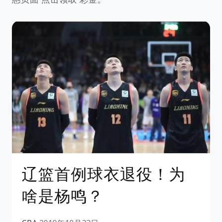
辽篮首例球衣退役！为
啥是杨鸣？