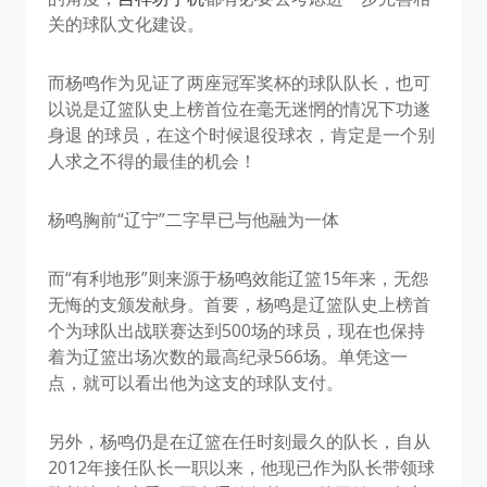
关的球队文化建设。
而杨鸣作为见证了两座冠军奖杯的球队队长，也可
以说是辽篮队史上榜首位在毫无迷惘的情况下功遂
身退 的球员，在这个时候退役球衣，肯定是一个别
人求之不得的最佳的机会！
杨鸣胸前“辽宁”二字早已与他融为一体
而“有利地形”则来源于杨鸣效能辽篮15年来，无怨
无悔的支颁发献身。首要，杨鸣是辽篮队史上榜首
个为球队出战联赛达到500场的球员，现在也保持
着为辽篮出场次数的最高纪录566场。单凭这一
点，就可以看出他为这支的球队支付。
另外，杨鸣仍是在辽篮在任时刻最久的队长，自从
2012年接任队长一职以来，他现已作为队长带领球