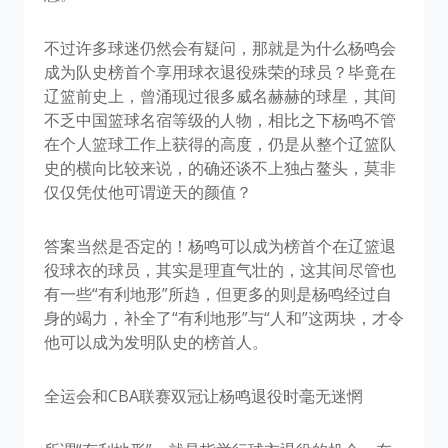
不过许多球迷仍然会有疑问，那就是为什么杨鸣会
成为队史榜首个享用球衣退役殊荣的球员？毕竟在
辽篮前史上，曾涌现过很多威名赫赫的球星，其间
不乏中国篮球名宿等级的人物，相比之下杨鸣不管
在个人篮球工作上获得的高度，仍是从整个辽篮队
史的横向比较来说，的确还谈不上独占鳌头，莫非
仅仅凭仗他可谓逆天的颜值？
答案当然是否定的！杨鸣可以成为榜首个在辽篮退
役球衣的球员，其实是理直气壮的，这其间尽管也
有一些“有利地形”所趋，但更多的则是杨鸣经过自
身的竭力，补全了“有利地形”与“人和”这两块，才令
他可以成为发明队史的榜首人。
全运会和CBA联赛双冠让杨鸣退役时毫无迷惘