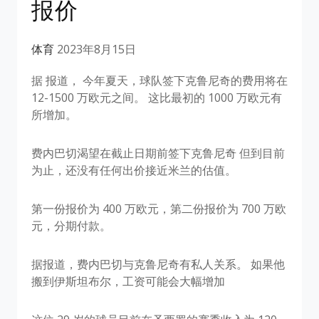
报价
体育
2023年8月15日
据 报道， 今年夏天，球队签下克鲁尼奇的费用将在
12-1500 万欧元之间。 这比最初的 1000 万欧元有
所增加。
费内巴切渴望在截止日期前签下克鲁尼奇 但到目前
为止，还没有任何出价接近米兰的估值。
第一份报价为 400 万欧元，第二份报价为 700 万欧
元，分期付款。
据报道，费内巴切与克鲁尼奇有私人关系。 如果他
搬到伊斯坦布尔，工资可能会大幅增加