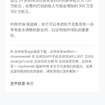
这位 29 岁的球员目前在圣西罗的赛季收入为 120
万欧元，在费内巴切的收入可能会增加到 300 万至
350 万欧元。
钙商市场 报道称，米兰可以考虑给予克鲁尼奇一份
带有薪水调整的新合同，以证明他对球队的重要
性。
© 吉祥体育app最新下载，吉祥体育wellbet一
closenewswb © 吉祥坊APP手机吉祥坊WELLBET【访问
smartjxf.com】吉祥坊官方网 © 吉祥体育官网，吉祥体
育一 Haohaowb 版权申明 本文不代表我们的观点。如果
这篇转载侵犯您的版权，请联系我们及时删除！
意甲联赛
米兰